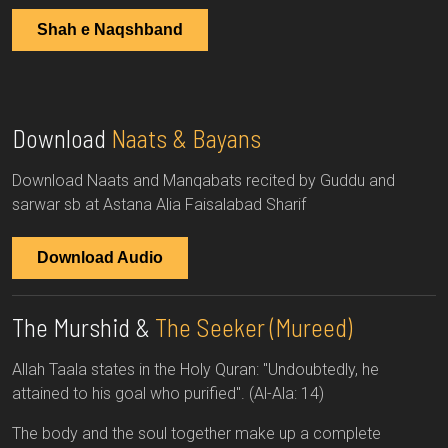
Shah e Naqshband
Download
Naats & Bayans
Download Naats and Manqabats recited by Guddu and
sarwar sb at Astana Alia Faisalabad Sharif
Download Audio
The Murshid &
The Seeker (Mureed)
Allah Taala states in the Holy Quran: "Undoubtedly, he
attained to his goal who purified". (Al-Ala: 14)
The body and the soul together make up a complete