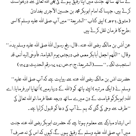
کے ساتھ ساتھ جنت میں اپنا رفیق ہونے کی بھی اللہ تعالیٰ سے درخواست
کرتے ہیں، جیسا کہ امام ابوبکر محمد بن حسین الآجری بغدادیؒ
(متوفی۳۶۰ھ) اپنی کتاب ’’الشریعۃ‘‘ میں آپ صلی اللہ علیہ وسلم کا اسی
طرح کا فرمان نقل کرتے ہیں:
’’عن أنس بن مالک رضی اللہ عنہ ، قال: رفع رسول اللّٰہ صلی اللہ علیہ وسلم یدہٗ،
وقال: ’’اللّٰھم اجعل أبابکر معي في درجتي یوم القیامۃ، فأوحٰی إلیہ أني قد
استجبت لک۔‘‘ ـــــــ(الشریعۃ، ج:۴،ص:۱۷۸۷،رقم الحدیث:۱۲۷۵)
’’حضرت انس بن مالک رضی اللہ عنہ سے روایت ہے کہ آپ صلی اللہ علیہ
وسلم نے (ایک مرتبہ) اپنے ہاتھ کو (اللہ کے دربارمیں) اُٹھایا اور فرمایا: اے
اللہ! ابوبکرکو قیامت کے دن میرے ساتھ درجہ عطا فرما، تو اللہ تعالیٰ کی
طرف سے وحی کی گئی کہ ہم نے آپ کی دعا کو قبول کرلیا ہے۔‘‘
اس ارشاد مبارک سے معلوم ہوتا ہے کہ حضرت ابوبکر رضی اللہ عنہ جنت
میں آ پ صلی اللہ علیہ وسلم کے رفیق ہوں گے، کیوں کہ اس کی نہ صرف آ