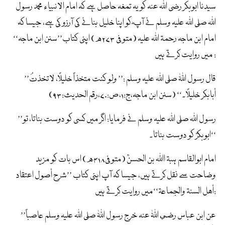
سیدنا ابوبکر رضی اللہ عنہ کو یہ تمغہ حاصل ہے کہ امام الانبیاء محمد رسول
اللہ صلی اللہ علیہ وسلم نے آپ ؓ کو اپنا خلیل بنانے کی آرزو کی ہے، جیسا کہ
امام ابن ماجہ رحمۃ اللہ علیہ (متوفی ۲۷۳ھ) اپنی کتاب’’سنن ابن ماجہ‘‘
میں روایت کرتے ہیں :
’’قال رسول اللّٰہ صلی اللہ علیہ وسلم :’’ ولو کنت متخذاً خلیلاً، لاتخذتُ
أبابکر خلیلاً۔‘‘ (سنن ابن ماجہ،ج:۱،ص:۷۰،رقم الحدیث:۹۳)
’’رسول اللہ صلی اللہ علیہ وسلم نے فرمایا: اگر میں کسی کو دوست بناتا، تو
ابوبکرؓ کو دوست بناتا۔‘‘
امام ابوالقاسم ہبۃ اﷲ بن الحسنؒ (متوفی۴۱۸ھ) اس بات کو مزید
وضاحت سے نقل کرتے ہیں، جیسا کہ آپ اپنی کتاب ’’شرح أصول اعتقاد
أھل السنۃ والجماعۃ‘‘میں روایت کرتے ہیں:
’’عن ابن عباس رضي اللّٰہ عنہ خرج رسول اللّٰہ صلی اللہ علیہ وسلم عاصباً