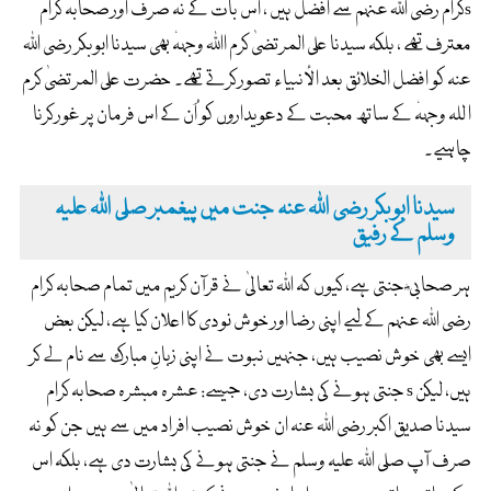
کرام رضی اللہ عنہم سے افضل ہیں ، اس بات کے نہ صرف اور صحابہ کرامs
معترف تھے ، بلکہ سیدنا علی المرتضیٰ کرم اﷲ وجہہٗ بھی سیدنا ابوبکر رضی اللہ
عنہ کو افضل الخلائق بعد الأنبیاء تصور کرتے تھے۔ حضرت علی المرتضیٰ کرم
ا للہ وجہہٗ کے ساتھ محبت کے دعویداروں کو اُن کے اس فرمان پر غور کرنا
چاہیے۔
سیدنا ابوبکر رضی اللہ عنہ جنت میں پیغمبر صلی اللہ علیہ
وسلم کے رفیق
ہر صحابی ؓ جنتی ہے، کیوں کہ اللہ تعالیٰ نے قرآن کریم میں تمام صحابہ کرام
رضی اللہ عنہم کے لیے اپنی رضا اور خوش نودی کا اعلان کیا ہے، لیکن بعض
ایسے بھی خوش نصیب ہیں، جنہیں نبوت نے اپنی زبانِ مبارک سے نام لے کر
جنتی ہونے کی بشارت دی، جیسے: عشرہ مبشرہ صحابہ کرام s ہیں، لیکن
سیدنا صدیق اکبر رضی اللہ عنہ ان خوش نصیب افراد میں سے ہیں جن کو نہ
صرف آپ صلی اللہ علیہ وسلم نے جنتی ہونے کی بشارت دی ہے، بلکہ اس