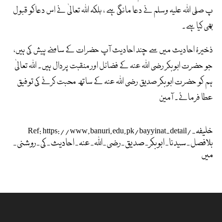
پ صلی اللہ علیہ وسلم نے دعا مانگی ہے ، بلکہ اللہ تعالیٰ نے اس دعاکو قبول
بھی کیا ہے۔
ذخیرۂ احادیث میں سے چند احادیث آپ حضرات کے سامنے پیش کی ہیں،
جو حضرت ابوبکر رضی اللہ عنہ کے فضائل اور منقبت پردال ہیں۔ اللہ تعالیٰ
ہم کو حضرت ابوبکر صدیق رضی اللہ عنہ کے ساتھ محبت کرنے کی توفیق
عطا فرمائے۔ آمین
Ref: https://www.banuri.edu.pk/bayyinat-detail/خلیفہ-
بلافصل-سیدنا-ابوبکر-صدیق-رضی-اللہ-عنہ-احادیث-کی-روشنی-
میں