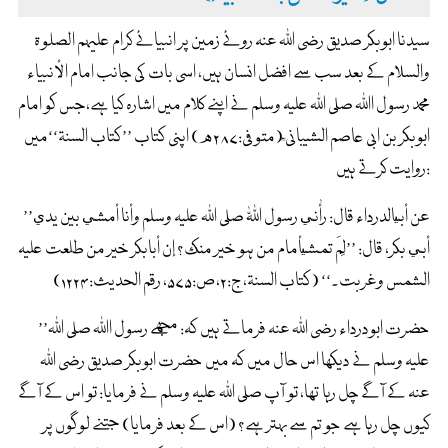
سیدنا ابوبکر صدیق رضی اللہ عنہ روئے زمین پر انبیائے کرام علیہم الصلوۃ
والسلام کے بعد سب سے افضل انسان ہیں، اسی بات کی جانب امام الأنبیاء
محمد رسول اﷲ صلی اللہ علیہ وسلم نے اپنے کلام میں اشارہ کیا ہے،جس کو امام
ابوبکر بن ابی عاصم الشیبانی ؒ(متوفی:۲۸۷ھ) اپنی کتاب ’’کتاب السنۃ‘‘میں
روایت کرتے ہیں:
’’عن أبيالدرداء قال: رأٰني رسول اللّٰہ صلی اللہ علیہ وسلم وأنا أمشي بین یدي
أبي بکر، قال: ’’لِمَ تمشيأمام من ہو خیر منک؟ إن أبابکر خیر من طلعت علیہ
الشمس وغربت۔‘‘ (کتاب السنۃ، ج:۲،ص:۵۷۵، رقم الحدیث:۱۲۲۴)
’’حضرت ابودرداء رضی اللہ عنہ فرماتے ہیں کہ: مجھے رسول اﷲ صلی اللہ
علیہ وسلم نے دیکھا اس حال میں کہ میں حضرت ابوبکر صدیق رضی اللہ
عنہ کے آگے چل رہا تھا، تو آپ صلی اللہ علیہ وسلم نے فرمایا: تو اس کے آگے
کیوں چل رہا ہے جو تم سے بہتر ہے؟ (اس کے بعد فرمایا) جتنے لوگوں پر