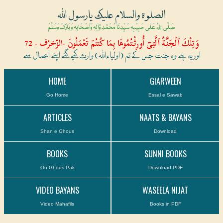
الصلوۃ والسلام علیک یارسول اللہ
صَلَّی اللہُ عَلٰی حَبِیْبِہٖ سَیِّدِنَا مُحَمَّدِ وَّاٰلِہٖ وَاَصْحَابِہٖ وَبَارَکَ وَسَلَّمْ
وَتِلۡكَ ٱلۡجَنَّةُ ٱلَّتِىٓ أُورِثۡتُمُوهَا بِمَا كُنتُمۡ تَعۡمَلُونَ -الزّخرُف - 72
اور یہ ہے وہ جنت جس کے تم (اولیاءاللہ) وارث کیے گئے اپنے اعمال سے
HOME
GIARWEEN
Go Home
Essal e Sawab
ARTICLES
NAATS & BAYANS
Shan e Ghous
Download
BOOKS
SUNNI BOOKS
On Ghous Pak
Download PDF
VIDEO BAYANS
WASEELA NIJAT
Video Mahafils
Books in PDF