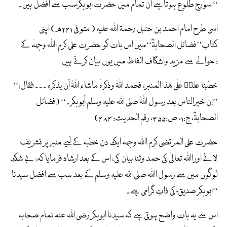
سورج طلوع ہوتا ہے ان تمام میں حضرت ابوبکر ؓسب سے افضل ہیں۔ ‘‘
اسی طرح امام احمد بن حنبل رحمۃ اللہ علیہ ( متوفی ۲۴۱ھ) اپنی
کتاب’’فضائل الصحابۃؓ‘‘میں اس بات کو حضرت علی کرم اﷲ وجہہٗ کے
حوالے سے مزید واشگاف الفاظ میں یوں بیان کرتے ہیں :
’’خطبنا عليؓ علٰی ھذا المنبر، فحمد اللّٰہَ وذکرہٗ ماشاء اللّٰہ أن یذکرہٗ ۔۔۔فقال:
’’إن خیرالناس بعد رسول اللّٰہ صلی اللہ علیہ وسلم أبوبکر۔‘‘ (فضائل
الصحابۃؓ، ج:۱، ص:۳۵۵، رقم الحدیث: ۴۸۴)
حضرت علی المرتضی کرم اﷲ وجہہٗ ایک دن خطبہ کے لیے منبر پر تشریف
لائے اور اﷲ تعالیٰ کی حمد وثنا بیان کی، اس کے بعد ارشاد فرمایا کہ: بے شک
لوگوں میں سے رسول اﷲ صلی اللہ علیہ وسلم کے بعد سب سے افضل سیدنا
ابوبکر صدیق ؓ کی ذاتِ گرامی ہے۔‘‘
اس سے یہ بات واضح ہوتی ہے کہ سیدنا ابوبکر رضی اللہ عنہ تمام صحابہ