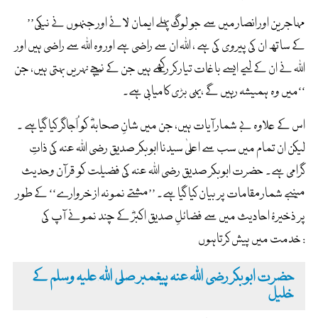
’’مہاجرین اور انصار میں سے جو لوگ پہلے ایمان لائے اور جنہوں نے نیکی
کے ساتھ ان کی پیروی کی ہے ، اللہ ان سے راضی ہے اور وہ اللہ سے راضی ہیں اور
اللہ نے ان کے لیے ایسے باغات تیار کر رکھے ہیں جن کے نیچے نہریں بہتی ہیں، جن
میں وہ ہمیشہ رہیں گے ،یہی بڑی کامیابی ہے۔‘‘
اس کے علاوہ بے شمار آیات ہیں، جن میں شانِ صحابہؓ کو اُجاگر کیا گیاہے ۔
لیکن ان تمام میں سب سے اعلیٰ سیدنا ابوبکر صدیق رضی اللہ عنہ کی ذاتِ
گرامی ہے۔ حضرت ابوبکر صدیق رضی اللہ عنہ کی فضیلت کو قرآن وحدیث
میںبے شمار مقامات پر بیان کیا گیا ہے۔ ’’مشتے نمونہ از خروارے‘‘ کے طور
پر ذخیرۂ احادیث میں سے فضائلِ صدیق اکبرؓ کے چند نمونے آپ کی
خدمت میں پیش کرتاہوں :
حضرت ابوبکر رضی اللہ عنہ پیغمبر صلی اللہ علیہ وسلم کے
خلیل