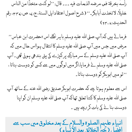
رأسہٗ بخرقۃ في مرضہ الذيمات فیہ ۔۔۔ قال: ’’لو کنت متخذًا من الناس
خلیلاً، لاتخذت أبابکرؓ۔‘‘ (شرح اصول اعتقاد اہل السنۃ، ج:۷، ص:۳۴۷، رقم
الحدیث:۲۴۰۸)
’’حضرت ابن عباسr فرماتے ہیں کہ:آپ صلی اللہ علیہ وسلم باہر نکلے اس
مرض میں جس میں آپ صلی اللہ علیہ وسلم کا انتقال ہوااس حال میں کہ
آپ صلی اللہ علیہ وسلم کے سر مبارک پر کپڑے کی پٹی بندھی ہوئی تھی۔ آپ
صلی اللہ علیہ وسلم نے فرمایا:اگر میں لوگوں میں سے کسی کو دوست بناتا ،
تو میں ابوبکرؓ کو دوست بناتا۔ ‘‘
اس سے معلوم ہوتا ہے کہ حضرت ابوبکر صدیق رضی اللہ عنہ کے ساتھ آپ
صلی اللہ علیہ وسلم کا کتنا تعلق تھاکہ آپ صلی اللہ علیہ وسلم ان کو اپنا
دوست بنا نے کی بات کر رہے ہیں ۔
انبیاء علیہم الصلوۃ والسلام کے بعد مخلوق میں سب سے
افضل (خیرالخلائق بعد الأنبیاء)