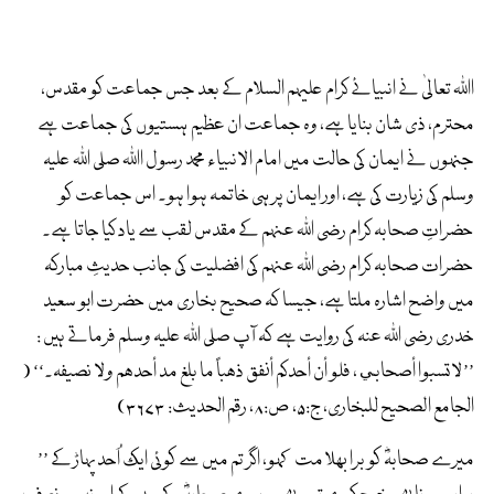
اﷲ تعالیٰ نے انبیائے کرام علیہم السلام کے بعد جس جماعت کو مقدس،
محترم، ذی شان بنایا ہے، وہ جماعت ان عظیم ہستیوں کی جماعت ہے
جنہوں نے ایمان کی حالت میں امام الانبیاء محمد رسول اﷲ صلی اللہ علیہ
وسلم کی زیارت کی ہے، اور ایمان پر ہی خاتمہ ہوا ہو۔ اس جماعت کو
حضراتِ صحابہ کرام رضی اللہ عنہم کے مقدس لقب سے یاد کیا جاتا ہے۔
حضرات صحابہ کرام رضی اللہ عنہم کی افضلیت کی جانب حدیثِ مبارکہ
میں واضح اشارہ ملتا ہے، جیسا کہ صحیح بخاری میں حضرت ابو سعید
خدری رضی اللہ عنہ کی روایت ہے کہ آپ صلی اللہ علیہ وسلم فرماتے ہیں :
’’لاتسبوا أصحابي ، فلو أن أحدکم أنفق ذھباً ما بلغ مد أحدھم ولا نصیفہ۔‘‘ (
الجامع الصحیح للبخاری، ج:۵، ص:۸، رقم الحدیث: ۳۶۷۳)
’’ میرے صحابہؓ کو برا بھلا مت کہو، اگر تم میں سے کوئی ایک اُحد پہاڑ کے