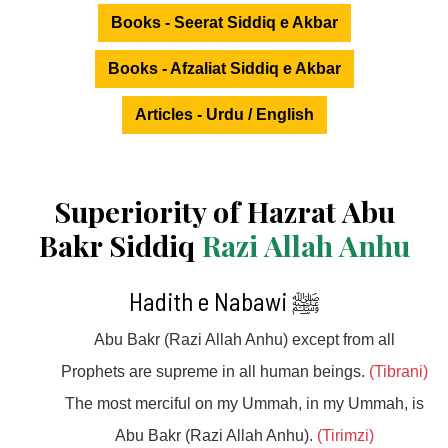
Books - Seerat Siddiq e Akbar
Books - Afzaliat Siddiq e Akbar
Articles - Urdu / English
Superiority of Hazrat Abu
Bakr Siddiq
Razi Allah Anhu
Hadith e Nabawi ﷺ
Abu Bakr (Razi Allah Anhu) except from all
Prophets are supreme in all human beings.
(Tibrani)
The most merciful on my Ummah, in my Ummah, is
Abu Bakr (Razi Allah Anhu).
(Tirimzi)