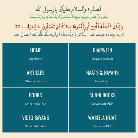
الصلوۃ والسلام علیک یارسول اللہ
صَلَّی اللہُ عَلٰی حَبِیْبِہٖ سَیِّدِنَا مُحَمَّدِ وَّاٰلِہٖ وَاَصْحَابِہٖ وَبَارَکَ وَسَلَّمْ
وَتِلۡكَ ٱلۡجَنَّةُ ٱلَّتِىٓ أُورِثۡتُمُوهَا بِمَا كُنتُمۡ تَعۡمَلُونَ -الزّخرُف - 72
اور یہ ہے وہ جنت جس کے تم (اولیاءاللہ) وارث کیے گئے اپنے اعمال سے
HOME
GIARWEEN
Go Home
Essal e Sawab
ARTICLES
NAATS & BAYANS
Shan e Ghous
Download
BOOKS
SUNNI BOOKS
On Ghous Pak
Download PDF
VIDEO BAYANS
WASEELA NIJAT
Video Mahafils
Books in PDF