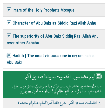
Imam of the Holy Prophets Mosque
Character of Abu Bakr as-Siddiq Razi Allah Anhu
The superiority of Abu-Bakr Siddiq Razi Allah Anu
over other Sahaba
Hadith | The most virtuous one in my ummah is
Abu Bakr
اہم مضامین : افضلیت سیدنا صدیق اکبر
اسلامک مضامین عقائد اہلِ سنت قرآن اور احادیث کی روشنی میں۔ جلیل
القدر امام، علماء کرام، مشائخ عظام کی کتب اور مضامین سے بھرپور
افضلیت صیدیق اکبر ۔ شرح فقہ آکبر (امام اعظم ابو حنیفہ)