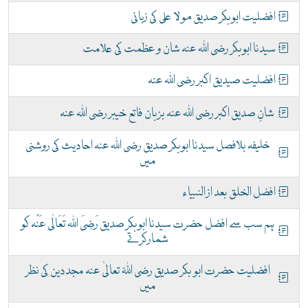
افضلیت ابوبکر صدیق مولا علی کی زبانی
سیدنا ابوبکر رضی اللہ عنہ شان و عظمت کی علامت
افضلیت صیدیق اکبر رضی اللہ عنہ
شانِ صدیق اکبر رضی اللہ عنہ بزبان فاتع خیبر رضی اللہ عنہ
خلیفہ بلافصل سیدنا ابوبکر صدیق رضی اللہ عنہ احادیث کی روشنی
میں
افضل الخلق بعد از النبیاء
ہم سب سے افضل حضرت سیدنا ابوبکر صدیق رَضِیَ اللہ تَعَالٰی عَنْہ کو
شمار کرتے
افضلیت حضرت ابو بکر صدیق رضی اللّہ تعالیٰ عنہ مجددین کی نظر
میں