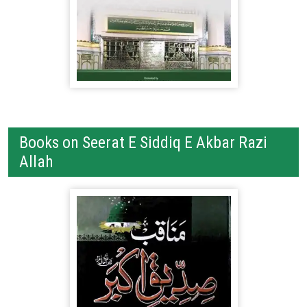
Books on Seerat E Siddiq E Akbar Razi
Allah