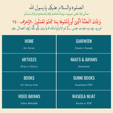
الصلوۃ والسلام علیک یارسول اللہ
صَلَّی اللہُ عَلٰی حَبِیْبِہٖ سَیِّدِنَا مُحَمَّدِ وَّاٰلِہٖ وَاَصْحَابِہٖ وَبَارَکَ وَسَلَّمْ
وَتِلۡكَ ٱلۡجَنَّةُ ٱلَّتِىٓ أُورِثۡتُمُوهَا بِمَا كُنتُمۡ تَعۡمَلُونَ -الزّخرُف - 72
اور یہ ہے وہ جنت جس کے تم (اولیاءاللہ) وارث کیے گئے اپنے اعمال سے
HOME
GIARWEEN
Go Home
Essal e Sawab
ARTICLES
NAATS & BAYANS
Shan e Ghous
Download
BOOKS
SUNNI BOOKS
On Ghous Pak
Download PDF
VIDEO BAYANS
WASEELA NIJAT
Video Mahafils
Books in PDF