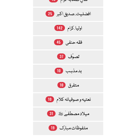
شانِ صحابہ کرام
افضلیت ِ صدیق اکبر
25
اولیا ٔ کرام
142
فقہ حنفی
45
تصوّف
37
بد مذہب
10
متفرق
10
نعتیہ و صوفیانہ کلام
10
میلاد مصطفےٰ ﷺ
31
ملفوظات مبارک
19