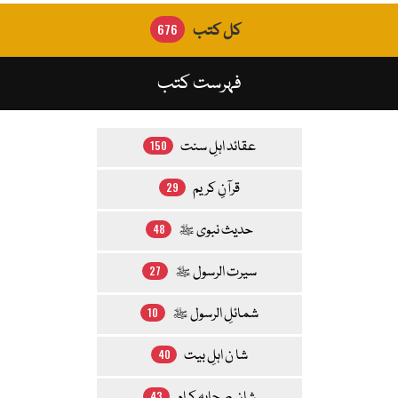
676
کل کتب
فہرست کتب
عقائد اہلِ سنت
150
قرآنِ کریم
29
حدیث نبوی ﷺ
48
سیرت الرسول ﷺ
27
شمائلِ الرسول ﷺ
10
شا ن اہلِ بیت
40
43