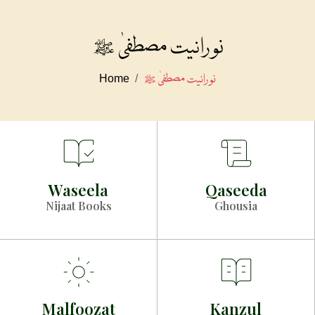
نورانیت مصطفیٰ ﷺ
نورانیت مصطفیٰ ﷺ
Home
Waseela
Qaseeda
Nijaat Books
Ghousia
Malfoozat
Kanzul