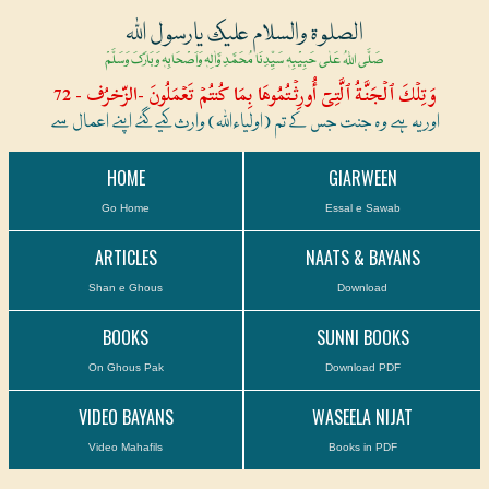
الصلوۃ والسلام علیک یارسول اللہ
صَلَّی اللہُ عَلٰی حَبِیْبِہٖ سَیِّدِنَا مُحَمَّدِ وَّاٰلِہٖ وَاَصْحَابِہٖ وَبَارَکَ وَسَلَّمْ
وَتِلۡكَ ٱلۡجَنَّةُ ٱلَّتِىٓ أُورِثۡتُمُوهَا بِمَا كُنتُمۡ تَعۡمَلُونَ -الزّخرُف - 72
اور یہ ہے وہ جنت جس کے تم (اولیاءاللہ) وارث کیے گئے اپنے اعمال سے
HOME
GIARWEEN
Go Home
Essal e Sawab
ARTICLES
NAATS & BAYANS
Shan e Ghous
Download
BOOKS
SUNNI BOOKS
On Ghous Pak
Download PDF
VIDEO BAYANS
WASEELA NIJAT
Video Mahafils
Books in PDF